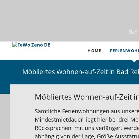
Bad 
HOME
FERIENWO
1- Zimmer
Möbliertes Wohnen-auf-Zeit in Bad Re
2- Zimmer
3- und 4- Zi
Möbliertes Wohnen-auf-Zeit i
Ferienhäuser 
Sämtliche Ferienwohnungen aus unsere
Mindestmietdauer liegt hier bei drei M
Apartmenthau
Rücksprachen mit uns verlängert werden. 
abhängig von der Lage, Größe Ausstattun