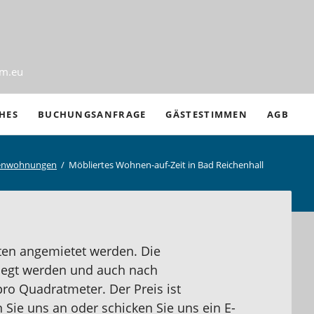
am.eu
Nav
CHES
BUCHUNGSANFRAGE
GÄSTESTIMMEN
AGB
übe
ienwohnungen
Möbliertes Wohnen-auf-Zeit in Bad Reichenhall
iten
ungen
en angemietet werden. Die
serücktritt
elegt werden und auch nach
pro Quadratmeter. Der Preis ist
Sie uns an oder schicken Sie uns ein E-