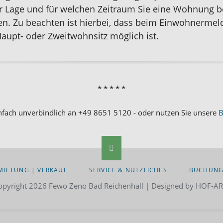
 Lage und für welchen Zeitraum Sie eine Wohnung ben
Ausflugsziele
. Zu beachten ist hierbei, dass beim Einwohnermel
aupt- oder Zweitwohnsitz möglich ist.
Tourenplaner
* * * * *
nfach unverbindlich an
+49 8651 5120
- oder nutzen Sie unsere
B
MIETUNG | VERKAUF
SERVICE & NÜTZLICHES
BUCHUNG
pyright 2026 Fewo Zeno Bad Reichenhall | Designed by HOF-ART