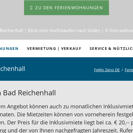
ZU DEN FERIENWOHNUNGEN
Reichenhall | Blick vom Hochstaufen nach Süden | © foto-webc
HNUNGEN
VERMIETUNG | VERKAUF
SERVICE & NÜTZLI
Anreise
ichenhall
FeWo Zeno DE
Fer
Wichtiges von A bis Z
mmer
Büro- und Öffnungsze
n Bad Reichenhall
in Bad Reichenhall
AGB und Mietbeding
m Angebot können auch zu monatlichen Inklusivmiet
Stornierungen und Rei
onaten. Die Mietzeiten können von vorneherein festg
s am Schroffen
Wetter
Der Preis für die Inklusivmiete liegt bei ca. € 20,-- 
g und der von Ihnen nachgefragten Jahreszeit. Rufen 
Veranstaltungen