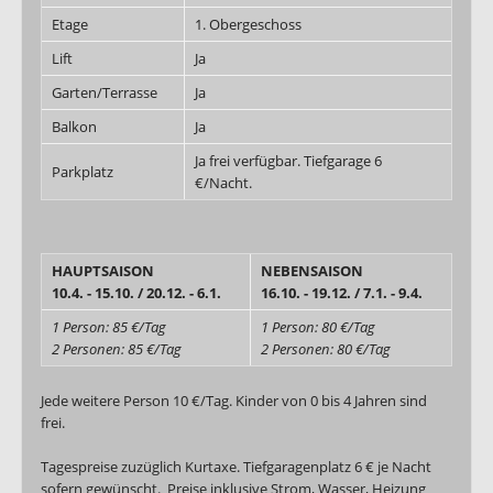
Etage
1. Obergeschoss
Lift
Ja
Garten/Terrasse
Ja
Balkon
Ja
Ja frei verfügbar. Tiefgarage 6
Parkplatz
€/Nacht.
HAUPTSAISON
NEBENSAISON
10.4. - 15.10. / 20.12. - 6.1.
16.10. - 19.12. / 7.1. - 9.4.
1 Person: 85 €/Tag
1 Person: 80 €/Tag
2 Personen: 85 €/Tag
2 Personen: 80 €/Tag
Jede weitere Person 10 €/Tag. Kinder von 0 bis 4 Jahren sind
frei.
Tagespreise zuzüglich Kurtaxe. Tiefgaragenplatz 6 € je Nacht
sofern gewünscht. Preise inklusive Strom, Wasser, Heizung