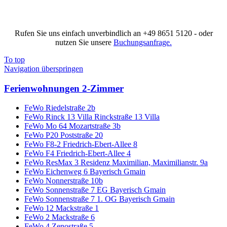
Rufen Sie uns einfach unverbindlich an
+49 8651 5120
- oder
nutzen Sie unsere
Buchungsanfrage.
To top
Navigation überspringen
Ferienwohnungen 2-Zimmer
FeWo Riedelstraße 2b
FeWo Rinck 13 Villa Rinckstraße 13 Villa
FeWo Mo 64 Mozartstraße 3b
FeWo P20 Poststraße 20
FeWo F8-2 Friedrich-Ebert-Allee 8
FeWo F4 Friedrich-Ebert-Allee 4
FeWo ResMax 3 Residenz Maximilian, Maximilianstr. 9a
FeWo Eichenweg 6 Bayerisch Gmain
FeWo Nonnerstraße 10b
FeWo Sonnenstraße 7 EG Bayerisch Gmain
FeWo Sonnenstraße 7 1. OG Bayerisch Gmain
FeWo 12 Mackstraße 1
FeWo 2 Mackstraße 6
FeWo 4 Zenostraße 5