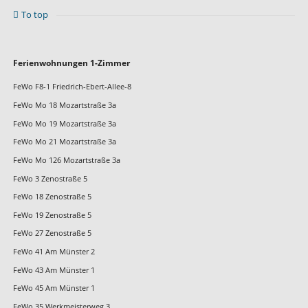
To top
Navigation
Ferienwohnungen 1-Zimmer
überspringen
FeWo F8-1 Friedrich-Ebert-Allee-8
FeWo Mo 18 Mozartstraße 3a
FeWo Mo 19 Mozartstraße 3a
FeWo Mo 21 Mozartstraße 3a
FeWo Mo 126 Mozartstraße 3a
FeWo 3 Zenostraße 5
FeWo 18 Zenostraße 5
FeWo 19 Zenostraße 5
FeWo 27 Zenostraße 5
FeWo 41 Am Münster 2
FeWo 43 Am Münster 1
FeWo 45 Am Münster 1
FeWo 35 Werkmeisterweg 3