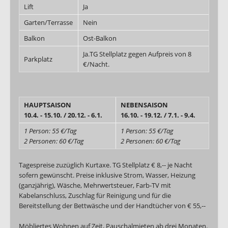
Lift
Ja
Garten/Terrasse
Nein
Balkon
Ost-Balkon
Ja.TG Stellplatz gegen Aufpreis von 8
Parkplatz
€/Nacht.
HAUPTSAISON
NEBENSAISON
10.4. - 15.10. / 20.12. - 6.1.
16.10. - 19.12. / 7.1. - 9.4.
1 Person: 55 €/Tag
1 Person: 55 €/Tag
2 Personen: 60 €/Tag
2 Personen: 60 €/Tag
Tagespreise zuzüglich Kurtaxe. TG Stellplatz € 8,-- je Nacht
sofern gewünscht. Preise inklusive Strom, Wasser, Heizung
(ganzjährig), Wäsche, Mehrwertsteuer, Farb-TV mit
Kabelanschluss, Zuschlag für Reinigung und für die
Bereitstellung der Bettwäsche und der Handtücher von € 55,--
Möbliertes Wohnen auf Zeit, Pauschalmieten ab drei Monaten.