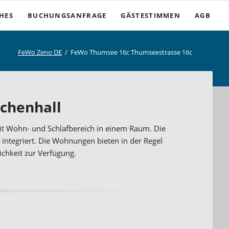
Nav
CHES
BUCHUNGSANFRAGE
GÄSTESTIMMEN
AGB
übe
FeWo Zeno DE
FeWo Thumsee 16c Thumseestrasse 16c
iten
ungen
chenhall
serücktritt
 Wohn- und Schlafbereich in einem Raum. Die
integriert. Die Wohnungen bieten in der Regel
ichkeit zur Verfügung.