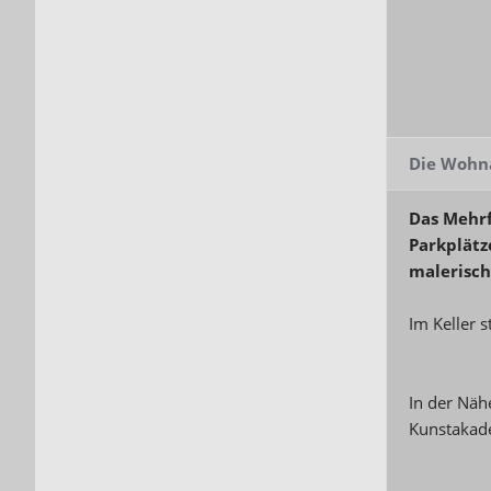
Die Wohn
Das Mehrf
Parkplätz
malerisc
Im Keller 
In der Näh
Kunstakade