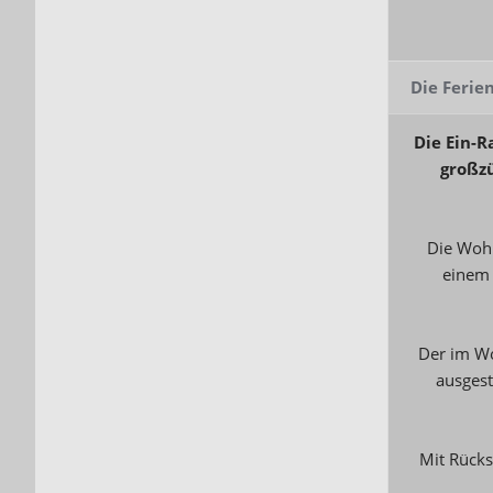
Die Feri
Die Ein-R
großzü
Die Wohn
einem 
Der im Wo
ausgest
Mit Rücks