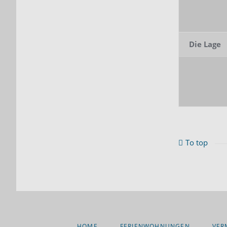
Die Lage
To top
NAVIGATION
HOME
FERIENWOHNUNGEN
VER