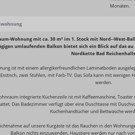
Monaten.
enwohnung
aum-Wohnung mit ca. 30 m² im 1. Stock mit Nord--West-Balk
gigen umlaufenden Balkon bietet sich ein Blick auf das au
Nordkette Bad Reichenhalls
ung ist mit einem allergikerfreundlichen Laminatboden ausgele
Esstisch, zwei Stühlen, mit Farb-TV. Das Sofa kann mit wenigen 
werden.
hnraum integrierte Küchenzeile ist mit Kaffeemaschine, Toaster 
attet. Das Badezimmer verfügt über eine Duschtasse mit Dusc
Küchenhandtücher und Bettwäsche werde
ichtnahme auf unsere Kurgäste ist das Rauchen in den Wohnunge
Balkon nichts einzuwenden. Haustiere werden nur nach vorh