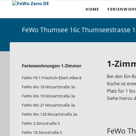
HOME
FERIENWO
1- Zimmer
FeWo Thumsee 16c Thumseestrasse 1
2- Zimmer
3- und 4- Zi
Ferienhäuser 
1-Zimm
Navigation
Ferienwohnungen 1-Zimmer
Möbliertes Wo
überspringen
Bei den Ein-
FeWo F8-1 Friedrich-Ebert-Allee-8
Apartmenthau
Küche ist ent
FeWo Mo 18 Mozartstraße 3a
Platz für 1 b
FeWo Mo 19 Mozartstraße 3a
Siehe hierzu 
FeWo Mo 21 Mozartstraße 3a
FeWo Mo 126 Mozartstraße 3a
FeWo 3 Zenostraße 5
FeWo Th
FeWo 18 Zenostraße 5