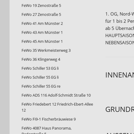
FeWo 19 Zenostraße 5
1. OG, Nord-
FeWo 27 Zenostraße 5
für 1 bis 2 P
FeWo 41 Am Münster 2
ab 5 Übernac
FeWo 43 Am Münster 1
HAUPTSAIS
FeWo 45 Am Münster 1
NEBENSAISO
FeWo 35 Werkmeisterweg 3
FeWo 36 Klingerweg 4
FeWo Schiller 53 EG li
INNENA
FeWo Schiller 55 EG li
FeWo Schiller 55 EG re
FeWo ADS 116 Adolf-Schmidt Straße 10
FeWo Friedebert 12 Friedrich-Ebert-Allee
GRUNDR
12
FeWo Fi9-1 Fischerbräuwiese 9
FeWo 4087 Haus Panorama,