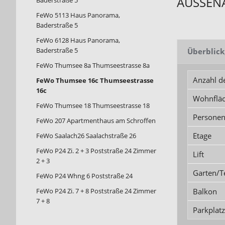
AUSSEN
Baderstraße 5
FeWo 5113 Haus Panorama,
Baderstraße 5
FeWo 6128 Haus Panorama,
Baderstraße 5
Überblick
FeWo Thumsee 8a Thumseestrasse 8a
Anzahl d
FeWo Thumsee 16c Thumseestrasse
16c
Wohnflä
FeWo Thumsee 18 Thumseestrasse 18
Persone
FeWo 207 Apartmenthaus am Schroffen
Etage
FeWo Saalach26 Saalachstraße 26
FeWo P24 Zi. 2 + 3 Poststraße 24 Zimmer
Lift
2 + 3
Garten/T
FeWo P24 Whng 6 Poststraße 24
Balkon
FeWo P24 Zi. 7 + 8 Poststraße 24 Zimmer
7 + 8
Parkplatz