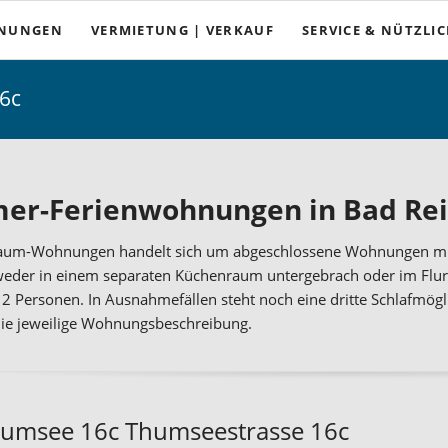
HNUNGEN
VERMIETUNG | VERKAUF
SERVICE & NÜTZLI
Anreise
6c
Wichtiges von A bis Z
mmer
Büro- und Öffnungsze
in Bad Reichenhall
AGB und Mietbeding
er-Ferienwohnungen in Bad Rei
hnen-auf-Zeit in Bad Reichenhall
Stornierungen und Rei
Raum-Wohnungen handelt sich um abgeschlossene Wohnungen mit
s am Schroffen
Wetter
weder in einem separaten Küchenraum untergebrach oder im Flur 
is 2 Personen. In Ausnahmefällen steht noch eine dritte Schlafmögl
Veranstaltungen
die jeweilige Wohnungsbeschreibung.
Ausflugsziele
Tourenplaner
umsee 16c Thumseestrasse 16c