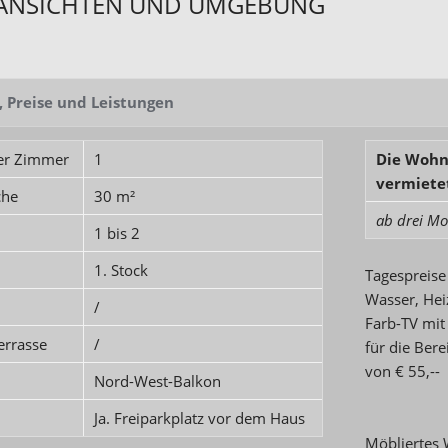
ANSICHTEN UND UMGEBUNG
, Preise und Leistungen
er Zimmer
1
Die Wohn
vermiete
che
30 m²
ab drei M
n
1 bis 2
1. Stock
Tagespreise
Wasser, Hei
/
Farb-TV mit
errasse
/
für die Ber
von € 55,--
Nord-West-Balkon
Ja. Freiparkplatz vor dem Haus
Möbliertes 