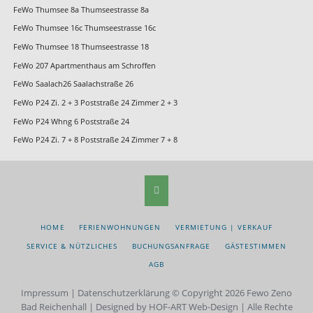
FeWo Thumsee 8a Thumseestrasse 8a
FeWo Thumsee 16c Thumseestrasse 16c
FeWo Thumsee 18 Thumseestrasse 18
FeWo 207 Apartmenthaus am Schroffen
FeWo Saalach26 Saalachstraße 26
FeWo P24 Zi. 2 + 3 Poststraße 24 Zimmer 2 + 3
FeWo P24 Whng 6 Poststraße 24
FeWo P24 Zi. 7 + 8 Poststraße 24 Zimmer 7 + 8
NAVIGATION
HOME
FERIENWOHNUNGEN
VERMIETUNG | VERKAUF
ÜBERSPRINGEN
SERVICE & NÜTZLICHES
BUCHUNGSANFRAGE
GÄSTESTIMMEN
AGB
Impressum
|
Datenschutzerklärung
© Copyright 2026 Fewo Zeno
Bad Reichenhall | Designed by HOF-ART Web-Design | Alle Rechte